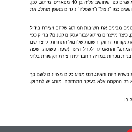
פרט ופרט בתקשורת שלה עם הלקוחות שלה והעולם. בגלל זה צעיר בן 16 מרעננה יחשוב על Nike בדיוק באותו עולם מושגים כפי שחושב עליה בן 40 מפאריס. מיתוג. לכן,
גים כמו "ניצול" ו"השפלה" נוגדים באופן מוחלט את
נים מבינים את חשיבות המיתוג שלהם ויצירת בידול
 כיצד מייצרים מיתוג עבור עסקים קטנים? בדיוק כפי
 נקודות החוזק והשונות שלו מול התחרות, לייצר שם
כי המותג" והתאמתה לקהל היעד (שפה פשוטה, שפה
בניית נוכחות במדיה החברתית ויצירת תקשורת בלתי
כשהיו היות והאינטרנט מציע כלים מצויינים לשם כך
 לא רק ההקמה אלא בעיקר התחזוקה. מותג יש לתחזק.
בו.