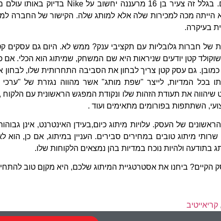
א הייתה מכה למכירות שלה אלא למותג שלה. הקישור של החברה למוש
ת בעיקרה.
 של חברות גלובליות עם תקציבי ענק? ממש לא. היום גם עסקים קט
קולד קטן יודעים שניראות היא שם המשחק, שמיתוג הוא הכלי. אם כן,
כמובן. גם עסק קטן צריך לבחון את הסביבה התחרותית שלו, לבחון את
 איתו בכל המדיות, לייצר "שפת מותג" אשר מהווה נגזרת של "ער
 שיהווה את תעודת הזהות שלו ונקודת המפגש הראשונית עם הלקוח ,
עי, השתתפות בפורומים מתאימים ועוד .
שונים של העסק. עלויות מיתוג כיום,בעידן האינטרנט, אינן גבוהות 
שרותי מיתוג טובים במחירים סבירים. העניין במיתוג, אם כן, הוא
 בתודעה ולהיות נוכח במדיות בהן נמצאים הלקוחות שלו.
קיים? ביחנו את אסטרטגיית המיתוג שלכם, היא מקןם טוב להתחיל 
קריאייטיב