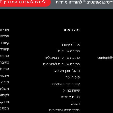
ליחצו להורדת המדריך
יטינג אפקטיבי" להורדה מיידית
אורי ש
מה באתר
הרצאו
קיוורד 
אודות קיוורד
קיוורד
כתיבה שיווקית
ההבטחה
content@k
כתיבה שיווקית באנגלית
כתיבת 
כתיבה שיווקית לאינטרנט
הפקת א
ניהול תוכן מקצועי
אינפוג
קופירייטר
תיק עב
קופירייטר באנגלית
ממליצ
שיווק במייל
לקוחות
בניית אתרים
צרו קש
הבלוג
מפת א
מרכז מידע ומדריכים