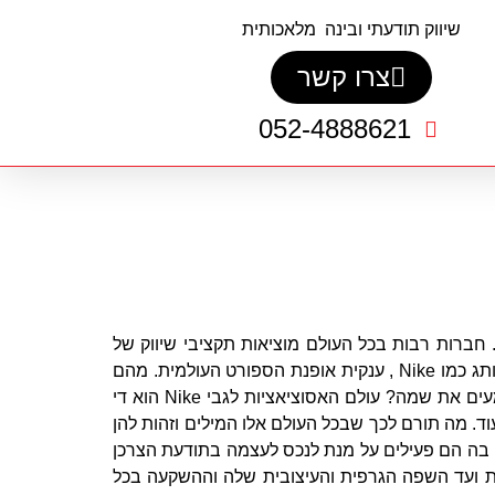
שיווק תודעתי ובינה מלאכותית
צרו קשר
052-4888621
ת. חברות רבות בכל העולם מוציאות תקציבי שיווק של
מיליוני דולרים בכל שנה על מנת לשמר את המותג שלו ולנכס לו את הערכים הרצויים על ידי קהל היעד שלו. קחו לדוגמא מותג כמו Nike , ענקית אופנת הספורט העולמית. מהם
המילים הראשונות אשר עולות בראשכם כאשר אתם רואים את הלוגו שלה, שומעים את הסלוגן שלה ( Just do it ) או שומעים את שמה? עולם האסוציאציות לגבי Nike הוא די
 ועוד. מה תורם לכך שבכל העולם אלו המילים וזהות להן
נה בה הם פעילים על מנת לנכס לעצמה בתודעת הצרכן
ם של חוויות ורגשות ועד השפה הגרפית והעיצובית שלה וההשקעה בכל