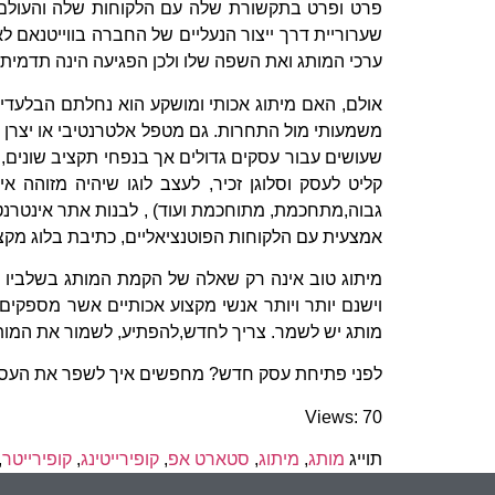
שערוריית דרך ייצור הנעליים של החברה בווייטנאם ל
ערכי המותג ואת השפה שלו ולכן הפגיעה הינה תדמיתי
אולם, האם מיתוג אכותי ומושקע הוא נחלתם הבלעדית
משמעותי מול התחרות. גם מטפל אלטרנטיבי או יצרן שו
שעושים עבור עסקים גדולים אך בנפחי תקציב שונים, 
קליט לעסק וסלוגן זכיר, לעצב לוגו שיהיה מזוהה
גבוה,מתחכמת, מתוחכמת ועוד) , לבנות אתר אינטרנט
אמצעית עם הלקוחות הפוטנציאליים, כתיבת בלוג מקצו
מיתוג טוב אינה רק שאלה של הקמת המותג בשלביו הרא
וישנם יותר ויותר אנשי מקצוע אכותיים אשר מספקים 
מותג יש לשמר. צריך לחדש,להפתיע, לשמור את המותג
לפני פתיחת עסק חדש? מחפשים איך לשפר את העסק ה
Views: 70
תוייג
מותג
,
מיתוג
,
סטארט אפ
,
קופירייטינג
,
קופירייטר
,