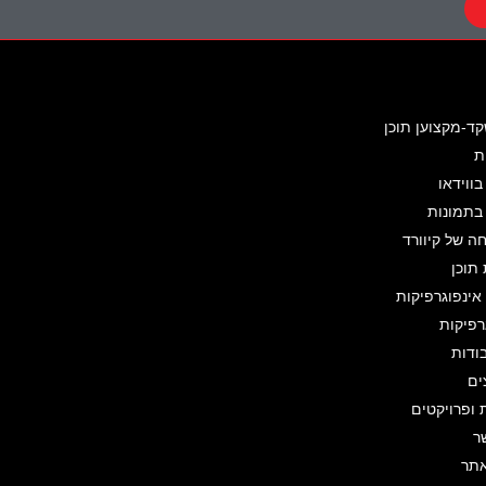
קד-מקצוען תוכן
ת
בווידאו
 בתמונות
 של קיוורד
תוכן
ינפוגרפיקות
רפיקות
ודות
ים
 ופרויקטים
ר
תר