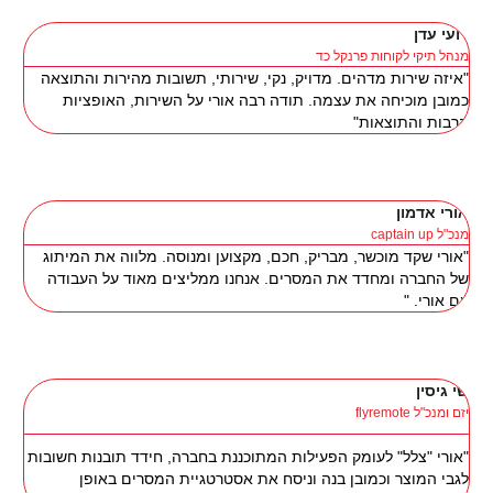
רועי עדן
מנהל תיקי לקוחות פרנקל כד
"איזה שירות מדהים. מדויק, נקי, שירותי, תשובות מהירות והתוצאה
כמובן מוכיחה את עצמה. תודה רבה אורי על השירות, האופציות
הרבות והתוצאות"
אורי אדמון
מנכ"ל captain up
"אורי שקד מוכשר, מבריק, חכם, מקצוען ומנוסה. מלווה את המיתוג
של החברה ומחדד את המסרים. אנחנו ממליצים מאוד על העבודה
עם אורי. "
שי גיסין
יזם ומנכ"ל flyremote
"אורי "צלל" לעומק הפעילות המתוכננת בחברה, חידד תובנות חשובות
לגבי המוצר וכמובן בנה וניסח את אסטרטגיית המסרים באופן