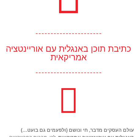
כתיבת תוכן באנגלית עם אוריינטציה
אמריקאית
עולם העסקים מדבר, חי ונושם (ולפעמים גם בועט…)