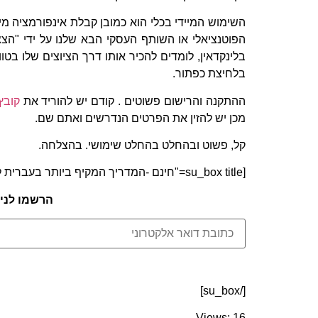
השימוש המיידי בכלי הוא כמובן קבלת אינפורמציה מיי
הפוטנציאלי או השותף העסקי הבא שלנו על ידי "הצצ
בלינקדאין, לומדים להכיר אותו דרך הציוצים שלו בט
בלחיצת כפתור.
ההתקנה והרישום פשוטים . קודם יש להוריד את
קובץ
מכן יש להזין את הפרטים הנדרשים ואתם שם.
קל, פשוט ובהחלט בהחלט שימושי. בהצלחה.
[su_box title="חינם -המדריך המקיף ביותר בעברית לקופירייטינג" style="glass" box_color="#FF7302"]
הרשמו לניו
[/su_box]
Views: 16