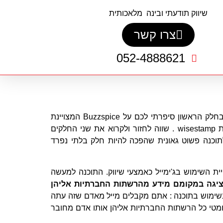
שיווק תודעתי ובינה מלאכותית
צרו קשר
052-4888621
החלק השלישי בסדרת המאמרים "כלי חובה חינמיים לשיווק העסק כבר כאן" . בחלק הראשון סיפרתי לכם על Buzzspice המצויינת
לניהול עמוד הפייסבוק שלכם ובחלק השני על תוכנת יצירת החתימות הדיגיטליות wisestamp . שווה לחזור ולקרוא את שני החלקים
תוכנה פשוט גאונית שהפכה להיות חלק בלתי נפרד
ת השימוש בג'ימייל כאמצעי שיווק. התוכנה למעשה
ציגה במקומם מידע מהרשתות החברתיות אליהן
בשימוש בתוכנה : אתם מקבלים מייל מאדם שזה עתה
ומטי כל הרשתות החברתיות אליהן אותו אדם מחובר