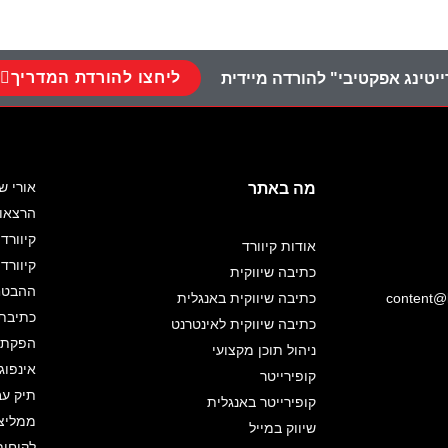
ליחצו להורדת המדריך
יטינג אפקטיבי" להורדה מיידית
אורי ש
מה באתר
הרצאו
קיוורד 
אודות קיוורד
קיוורד
כתיבה שיווקית
ההבטחה
content@k
כתיבה שיווקית באנגלית
כתיבת 
כתיבה שיווקית לאינטרנט
הפקת א
ניהול תוכן מקצועי
אינפוג
קופירייטר
תיק עב
קופירייטר באנגלית
ממליצ
שיווק במייל
לקוחות