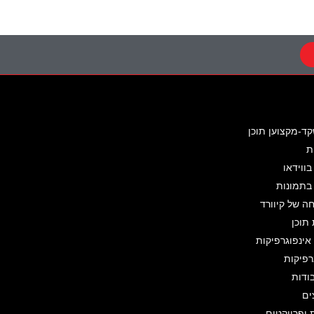
קד-מקצוען תוכן
ת
בווידאו
 בתמונות
 של קיוורד
תוכן
ינפוגרפיקות
רפיקות
ודות
ים
 ופרויקטים