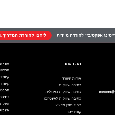
ליחצו להורדת המדריך
יטינג אפקטיבי" להורדה מיידית
אורי ש
מה באתר
הרצאו
קיוורד 
אודות קיוורד
קיוורד
כתיבה שיווקית
ההבטחה
content@k
כתיבה שיווקית באנגלית
כתיבת 
כתיבה שיווקית לאינטרנט
הפקת א
ניהול תוכן מקצועי
אינפוג
קופירייטר