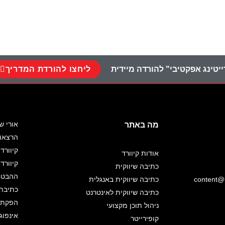
ליחצו להורדת המדריך
יטינג אפקטיבי" להורדה מיידית
אורי ש
מה באתר
הרצאו
קיוורד 
אודות קיוורד
קיוורד
כתיבה שיווקית
ההבטחה
content@k
כתיבה שיווקית באנגלית
כתיבת 
כתיבה שיווקית לאינטרנט
הפקת א
ניהול תוכן מקצועי
אינפוג
קופירייטר