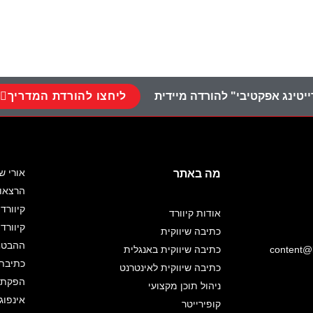
ליחצו להורדת המדריך
יטינג אפקטיבי" להורדה מיידית
אורי ש
מה באתר
הרצאו
קיוורד 
אודות קיוורד
קיוורד
כתיבה שיווקית
ההבטחה
content@k
כתיבה שיווקית באנגלית
כתיבת 
כתיבה שיווקית לאינטרנט
הפקת א
ניהול תוכן מקצועי
אינפוג
קופירייטר