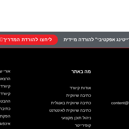
ליחצו להורדת המדריך
יטינג אפקטיבי" להורדה מיידית
אורי ש
מה באתר
הרצאו
קיוורד 
אודות קיוורד
קיוורד
כתיבה שיווקית
ההבטחה
content@k
כתיבה שיווקית באנגלית
כתיבת 
כתיבה שיווקית לאינטרנט
הפקת א
ניהול תוכן מקצועי
אינפוג
קופירייטר