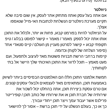
בניוזלטר (פירוט בסעיף הבא).
ניוזלטר
אם אתה בעל עסק ואתה מתחזק אתר לעסק, אין שום סיבה שלא
תקיים מערכת ניוזלטרים הנשלחת לכתובות האי-מייל שנאספו
אצלך.
על הניוזלטר להיות בפורמט קבוע, פחות או יותר, ולכלול את התוכן
אותו אתה יכול לספק: מאמר / מאמר + קישור לפוסט בבלוג / טיפ
תקופתי קבוע + קישור לסרטון מעניין מן העולם / קייס סטאדי אחד
(סיפור הצלחה של לקוח) וכדומה.
קיימות ברחבי הרשת תבניות פשוטות מאד לעיצוב ולתפעול, ועם
מעט מאמץ – תוכל לדוור את התוכן האיכותי שלך היישר אל בתי
לקוחותיך.
חמשת אלמנטי התוכן הללו הם האלמנטים הבסיסיים ביותר לשיווק
באמצעות תוכן, המתאימים מאד לעצמאים ולבעלי עסקים קטנים.
אם טרם עסקת ביצירת תוכן, אתה בהחלט יכול לשכור את
שירותיה של חברת תוכן או את שירותיו של כותב תוכן / קופירייטר
פרילנס אשר יעבוד עמך וייצר תוכן ייחודי עבורך.
כך או כך, בעולם הנשלט על ידי תוכן ברשת – אסור לך להישאר