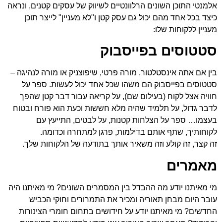
אלמנטי התוכן השונים הרלוונטיים לשיווק של עסקים קטנים, ונראה
כיצד בכל אחד מהם יכול גם עסק קטן ו"לא מעניין" לייצר תוכן
מעניין ללקוחות שלו:
סטטוסים בפייסבוק
בין אם אתה אינסטלטור, מורה פרטי, שיפוצניק או מורה לנהיגה –
סטטוסים בפייסבוק הם משהו שכל אחד יכול לעשות. ספר על
חוויה אצל לקוח (בעילום שם), על קריאה עבור דבר קטן שהפך
לדבר גדול, על תלמיד שהיה מלא חששות וכעת הוא פורח ובטוח
בעצמו… ספר על הצלחות קטנות, על לבטים, התייעץ עם
לקוחותיך, שתף אותם בדילמות, פרגן למתחרה וכדומה.
זה קצר, זה קולע וזה משאיר אותך בתודעה של הלקוחות שלך.
מאמרים
מי מאיתנו יודע מה ההבדל בין המסמרים השונים? מי מאיתנו היה
עובר היום מבחן תאוריה ומכיר את התמרורים וחוקי הכביש
החדשים? מי מאיתנו יודע על חידושים בתחום חומרי הצינורות