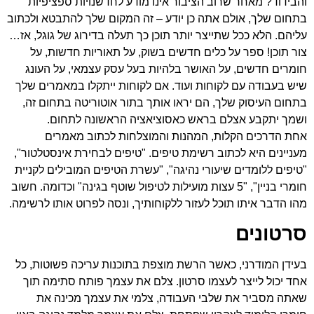
והבידוד? מאחר שרוב הציבור אינו מודע לחדשנויות ספציפיות
בתחום שלך, אולם אתה כן יודע – זה המקום שלך להתבטא ולכתוב
עליהם. הלא ככל שתייצר יותר תוכן כך תעלה בדירוג של גוגל, אז…
צור תוכן! ספר על כלים חדשים בשוק, על תאוריות חדשות, על
חומרים חדשים, על האושר בלהיות בעל עסק עצמאי, על העונג
שיש בעבודה עם לקוחות ועוד. אם לקוחות ייתקלו במאמרים שלך
בתחום העיסוק שלך, הם יראו אותך בתור אוטוריטה בתחום זה,
ושמך יתקבע אצלם בראש כאסוציאציה הראשונה לתחום.
אחת הדרכים הקלות, המהנות והמוצלחות לכתוב מאמרים
מעניינים היא לכתוב רשימת טיפים. "טיפים לבחירת אינסטלטור",
"טיפים ללומדים שיעורי נהיגה", "עשרת הטיפים המובילים לקניית
חומרי בניין", "5 עצות מועילות לטיפול שוטף בגינה" וכדומה. חשוב
מהו הדבר איתו תוכל לעזור ללקוחותיך, ונסה לפרוט אותו לרשימה.
סרטונים
בעידן המודרני, כאשר הרשת מוצפת בתוכנות עריכה פשוטות, כל
אחד יכול לייצר לעצמו סרטון. צלם את עצמך פותח סתימה תוך
שאתה מסביר את שלבי העבודה, צלמי את עצמך מכינה את