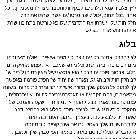
חומרי הלימוד לצהרון שפתחת, צלם את עצמך מלמד נהיגה באון
ליין, צלם דוגמאות לרטיבות בקירות והסבר כיצד להמנע מהן… כל
אחד, בכל תחום, יכול לייצר סרטון/ים אשר ישרתו את קהל
הלקוחות שלו, ישרתו את התדמית שלו כאוטוריטה בתחום וישרתו
את החיפוש אחריו בגוגל.
בלוג
לא להבהל! אמנם בלוגים נוצרו כ"יומנים אישיים", אולם מאז זרמו
מים רבים ברחבי הרשת, וכל מותג שמכבד את עצמו מחזיק היום
בלוג. פרסום פוסטים בבלוג הוא אמצעי יעיל מאין כמוהו ל"כיבוש"
לב הלקוחות ולב הגוגל, מאחר שהייחוד של הפלטפורמה מאפשר
לך לכתוב על העסק שלך מזווית אישית יותר ומחייבת פחות. בשונה
ממאמרים, בהם הקביעה או האמירה צריכה להיות "אוניברסלית",
עצם פרסום מאמר בבלוג הופך את נקודת ההשקפה והמבט של
הטקסט ל"דעה אישית". לפיכך, פוסט לבלוג הוא בהחלט דבר
שאתה יכול לבצע לבד, בעצמך, בזמנך הפנוי ובהתאם
להתרחשויות שלך בעסק, גם אם אינך קופירייטר מנוסה.
את הבלוג תוכל לפרסם באתר, בעמוד הפייסבוק שלך וכמובן..