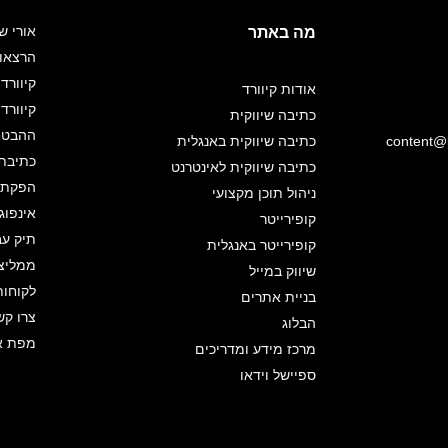
אורי ש
מה באתר
הרצאו
קיוורד 
אודות קיוורד
קיוורד
כתיבה שיווקית
ההבטחה
content@k
כתיבה שיווקית באנגלית
כתיבת 
כתיבה שיווקית לאינטרנט
הפקת א
ניהול תוכן מקצועי
אינפוג
קופירייטר
תיק עב
קופירייטר באנגלית
ממליצ
שיווק במייל
לקוחות
בניית אתרים
צרו קש
הבלוג
מפת א
מרכז מידע ומדריכים
ספיישל וידאו