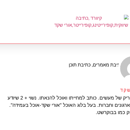
שקד
אורי שקד, חייט תוכן, קופירייטר, כותב ומאהב. איש של מילים ופריק של מעשים. כותב למחייתו ואוכל להנאתו. נשוי + 2 שיודע
רגונים וחברות. בעל בלוג האוכל "אורי שקד-אוכל בעמידה".
וק כמו בבוקרשט.