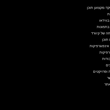
קד-מקצוען תוכן
ת
בווידאו
 בתמונות
 של קיוורד
תוכן
ינפוגרפיקות
רפיקות
ודות
ים
 ופרויקטים
ר
תר