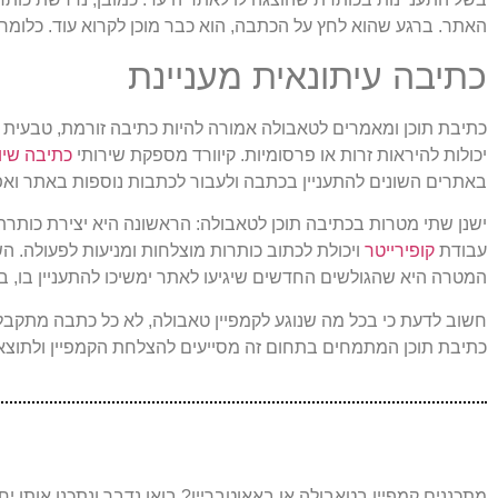
האתר. ברגע שהוא לחץ על הכתבה, הוא כבר מוכן לקרוא עוד. כלומר,
כתיבה עיתונאית מעניינת
כתיבת תוכן ומאמרים לטאבולה אמורה להיות כתיבה זורמת, טבעית ו
יכולות להיראות זרות או פרסומיות. קיוורד מספקת שירותי
כתיבה שיו
באתרים השונים להתעניין בכתבה ולעבור לכתבות נוספות באתר ואפי
ישנן שתי מטרות בכתיבה תוכן לטאבולה: הראשונה היא יצירת כותר
עבודת
קופירייטר
ויכולת לכתוב כותרות מוצלחות ומניעות לפעולה. ה
המטרה היא שהגולשים החדשים שיגיעו לאתר ימשיכו להתעניין בו, במ
חשוב לדעת כי בכל מה שנוגע לקמפיין טאבולה, לא כל כתבה מתקבלת
כתיבת תוכן המתמחים בתחום זה מסייעים להצלחת הקמפיין ולתוצא
מתכננים קמפיין בטאבולה או באאוטבריין? בואו נדבר ונתכנן אותו י