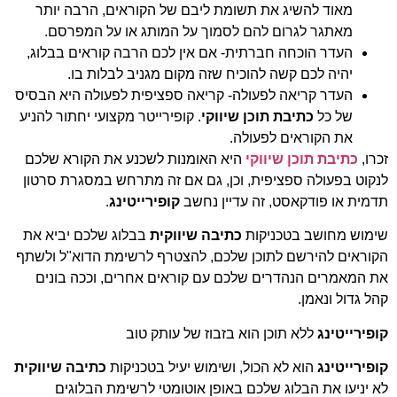
מאוד להשיג את תשומת ליבם של הקוראים, הרבה יותר
מאתגר לגרום להם לסמוך על המותג או על המפרסם.
העדר הוכחה חברתית- אם אין לכם הרבה קוראים בבלוג,
יהיה לכם קשה להוכיח שזה מקום מגניב לבלות בו.
העדר קריאה לפעולה- קריאה ספציפית לפעולה היא הבסיס
של כל
כתיבת תוכן שיווקי
. קופירייטר מקצועי יחתור להניע
את הקוראים לפעולה.
זכרו,
כתיבת תוכן שיווקי
היא האומנות לשכנע את הקורא שלכם
לנקוט בפעולה ספציפית, וכן, גם אם זה מתרחש במסגרת סרטון
תדמית או פודקאסט, זה עדיין נחשב
קופירייטינג
.
שימוש מחושב בטכניקות
כתיבה שיווקית
בבלוג שלכם יביא את
הקוראים להירשם לתוכן שלכם, להצטרף לרשימת הדוא"ל ולשתף
את המאמרים הנהדרים שלכם עם קוראים אחרים, וככה בונים
קהל גדול ונאמן.
קופירייטינג
ללא תוכן הוא בזבוז של עותק טוב
קופירייטינג
הוא לא הכול, ושימוש יעיל בטכניקות
כתיבה שיווקית
לא יניעו את הבלוג שלכם באופן אוטומטי לרשימת הבלוגים